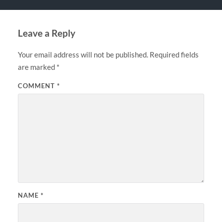
Leave a Reply
Your email address will not be published.
Required fields
are marked
*
COMMENT
*
NAME
*