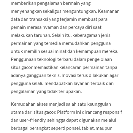
memberikan pengalaman bermain yang
menyenangkan sekaligus menguntungkan. Keamanan
data dan transaksi yang terjamin membuat para
pemain merasa nyaman dan percaya diri saat
melakukan taruhan. Selain itu, keberagaman jenis
permainan yang tersedia memudahkan pengguna
untuk memilih sesuai minat dan kemampuan mereka.
Penggunaan teknologi terbaru dalam pengelolaan
situs gacor memastikan kelancaran permainan tanpa
adanya gangguan teknis. Inovasi terus dilakukan agar
pengguna selalu mendapatkan layanan terbaik dan
pengalaman yang tidak terlupakan.
Kemudahan akses menjadi salah satu keunggulan
utama dari situs gacor. Platform ini dirancang responsif
dan user-friendly, sehingga dapat digunakan melalui
berbagai perangkat seperti ponsel, tablet, maupun