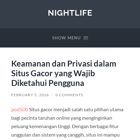
NIGHTLIFE
SHOW MENU
Keamanan dan Privasi dalam
Situs Gacor yang Wajib
Diketahui Pengguna
FEBRUARY 5, 2026
/
0 COMMENTS
pod500
Situs gacor menjadi salah satu pilihan utama
bagi pecinta taruhan online yang menginginkan
peluang kemenangan tinggi. Dengan berbagai fitur
unggulan dan sistem yang canggih, situs ini mampu