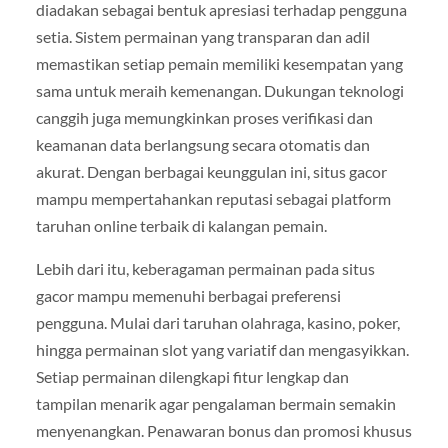
diadakan sebagai bentuk apresiasi terhadap pengguna
setia. Sistem permainan yang transparan dan adil
memastikan setiap pemain memiliki kesempatan yang
sama untuk meraih kemenangan. Dukungan teknologi
canggih juga memungkinkan proses verifikasi dan
keamanan data berlangsung secara otomatis dan
akurat. Dengan berbagai keunggulan ini, situs gacor
mampu mempertahankan reputasi sebagai platform
taruhan online terbaik di kalangan pemain.
Lebih dari itu, keberagaman permainan pada situs
gacor mampu memenuhi berbagai preferensi
pengguna. Mulai dari taruhan olahraga, kasino, poker,
hingga permainan slot yang variatif dan mengasyikkan.
Setiap permainan dilengkapi fitur lengkap dan
tampilan menarik agar pengalaman bermain semakin
menyenangkan. Penawaran bonus dan promosi khusus