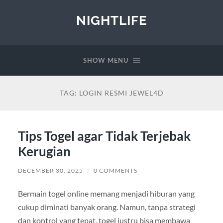
NIGHTLIFE
SHOW MENU
TAG:
LOGIN RESMI JEWEL4D
Tips Togel agar Tidak Terjebak
Kerugian
DECEMBER 30, 2025
/
0 COMMENTS
Bermain togel online memang menjadi hiburan yang
cukup diminati banyak orang. Namun, tanpa strategi
dan kontrol yang tepat, togel justru bisa membawa