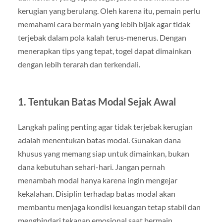
kerugian yang berulang. Oleh karena itu, pemain perlu
memahami cara bermain yang lebih bijak agar tidak
terjebak dalam pola kalah terus-menerus. Dengan
menerapkan tips yang tepat, togel dapat dimainkan
dengan lebih terarah dan terkendali.
1. Tentukan Batas Modal Sejak Awal
Langkah paling penting agar tidak terjebak kerugian
adalah menentukan batas modal. Gunakan dana
khusus yang memang siap untuk dimainkan, bukan
dana kebutuhan sehari-hari. Jangan pernah
menambah modal hanya karena ingin mengejar
kekalahan. Disiplin terhadap batas modal akan
membantu menjaga kondisi keuangan tetap stabil dan
menghindari tekanan emosional saat bermain.