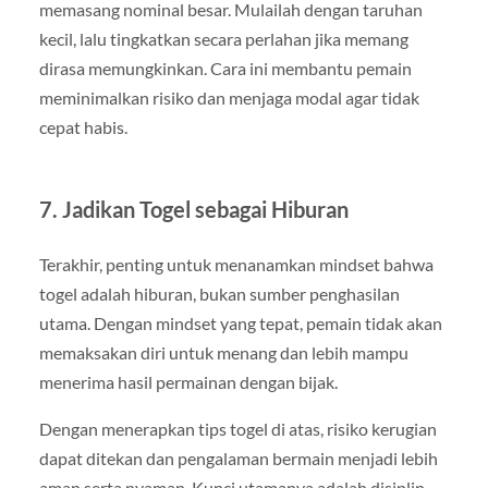
memasang nominal besar. Mulailah dengan taruhan
kecil, lalu tingkatkan secara perlahan jika memang
dirasa memungkinkan. Cara ini membantu pemain
meminimalkan risiko dan menjaga modal agar tidak
cepat habis.
7. Jadikan Togel sebagai Hiburan
Terakhir, penting untuk menanamkan mindset bahwa
togel adalah hiburan, bukan sumber penghasilan
utama. Dengan mindset yang tepat, pemain tidak akan
memaksakan diri untuk menang dan lebih mampu
menerima hasil permainan dengan bijak.
Dengan menerapkan tips togel di atas, risiko kerugian
dapat ditekan dan pengalaman bermain menjadi lebih
aman serta nyaman. Kunci utamanya adalah disiplin,