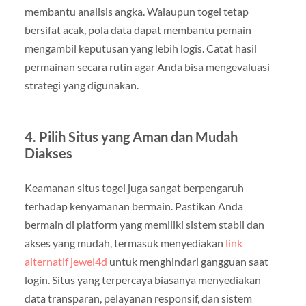
membantu analisis angka. Walaupun togel tetap
bersifat acak, pola data dapat membantu pemain
mengambil keputusan yang lebih logis. Catat hasil
permainan secara rutin agar Anda bisa mengevaluasi
strategi yang digunakan.
4. Pilih Situs yang Aman dan Mudah
Diakses
Keamanan situs togel juga sangat berpengaruh
terhadap kenyamanan bermain. Pastikan Anda
bermain di platform yang memiliki sistem stabil dan
akses yang mudah, termasuk menyediakan
link
alternatif jewel4d
untuk menghindari gangguan saat
login. Situs yang terpercaya biasanya menyediakan
data transparan, pelayanan responsif, dan sistem