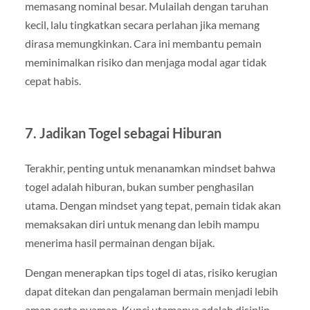
memasang nominal besar. Mulailah dengan taruhan
kecil, lalu tingkatkan secara perlahan jika memang
dirasa memungkinkan. Cara ini membantu pemain
meminimalkan risiko dan menjaga modal agar tidak
cepat habis.
7. Jadikan Togel sebagai Hiburan
Terakhir, penting untuk menanamkan mindset bahwa
togel adalah hiburan, bukan sumber penghasilan
utama. Dengan mindset yang tepat, pemain tidak akan
memaksakan diri untuk menang dan lebih mampu
menerima hasil permainan dengan bijak.
Dengan menerapkan tips togel di atas, risiko kerugian
dapat ditekan dan pengalaman bermain menjadi lebih
aman serta nyaman. Kunci utamanya adalah disiplin,