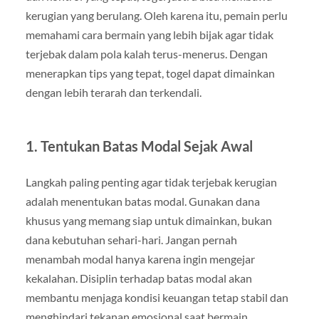
kerugian yang berulang. Oleh karena itu, pemain perlu
memahami cara bermain yang lebih bijak agar tidak
terjebak dalam pola kalah terus-menerus. Dengan
menerapkan tips yang tepat, togel dapat dimainkan
dengan lebih terarah dan terkendali.
1. Tentukan Batas Modal Sejak Awal
Langkah paling penting agar tidak terjebak kerugian
adalah menentukan batas modal. Gunakan dana
khusus yang memang siap untuk dimainkan, bukan
dana kebutuhan sehari-hari. Jangan pernah
menambah modal hanya karena ingin mengejar
kekalahan. Disiplin terhadap batas modal akan
membantu menjaga kondisi keuangan tetap stabil dan
menghindari tekanan emosional saat bermain.