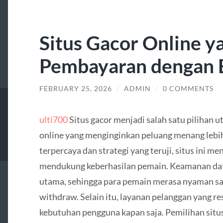
Situs Gacor Online 
Pembayaran dengan 
FEBRUARY 25, 2026
/
ADMIN
/
0 COMMENTS
ulti700
Situs gacor menjadi salah satu pilihan 
online yang menginginkan peluang menang lebih
terpercaya dan strategi yang teruji, situs ini m
mendukung keberhasilan pemain. Keamanan data
utama, sehingga para pemain merasa nyaman s
withdraw. Selain itu, layanan pelanggan yang r
kebutuhan pengguna kapan saja. Pemilihan situs