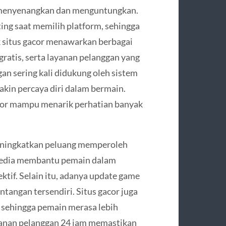
 menyenangkan dan menguntungkan.
ng saat memilih platform, sehingga
 situs gacor menawarkan berbagai
gratis, serta layanan pelanggan yang
n sering kali didukung oleh sistem
kin percaya diri dalam bermain.
acor mampu menarik perhatian banyak
meningkatkan peluang memperoleh
ersedia membantu pemain dalam
tif. Selain itu, adanya update game
tangan tersendiri. Situs gacor juga
, sehingga pemain merasa lebih
yanan pelanggan 24 jam memastikan