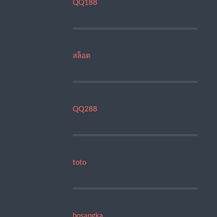
QQ188
สล็อต
QQ288
toto
bosangka