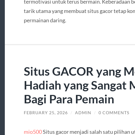
termotivasi untuk terus bermain. Keberadaan b
tarik utama yang membuat situs gacor tetap kom
permainan daring.
Situs GACOR yang 
Hadiah yang Sangat 
Bagi Para Pemain
FEBRUARY 25, 2026
/
ADMIN
/
0 COMMENTS
mio500
Situs gacor menjadi salah satu pilihan 