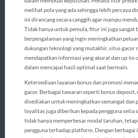
dalam membuat keputusan. Melalui fitur predikti
melihat pola yang ada sehingga lebih percaya d
ini dirancang secara canggih agar mampu mendu
Tidak hanya untuk pemula, fitur ini juga sanga
berpengalaman yang ingin meningkatkan pelu
dukungan teknologi yang mutakhir, situs gacor
mendapatkan informasi yang akurat dan up-to-da
dalam mencapai hasil optimal saat bermain.
Ketersediaan layanan bonus dan promosi menari
gacor. Berbagai tawaran seperti bonus deposit,
disediakan untuk meningkatkan semangat dan 
loyalitas juga diberikan kepada pengguna setia 
tidak hanya memperbesar modal taruhan, tetap
pengguna terhadap platform. Dengan berbagai i