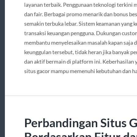
layanan terbaik. Penggunaan teknologi terkini
dan fair. Berbagai promo menarik dan bonus b
semakin terbuka lebar. Sistem keamanan yang ke
transaksi keuangan pengguna. Dukungan custom
membantu menyelesaikan masalah kapan saja 
keunggulan tersebut, tidak heran jika banyak
dan aktif bermain di platform ini. Keberhasilan
situs gacor mampu memenuhi kebutuhan dan h
Perbandingan Situs G
Berdasarkan Fitur d