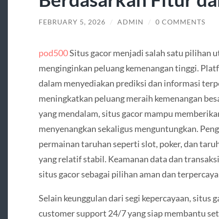
FEBRUARY 5, 2026
/
ADMIN
/
0 COMMENTS
pod500
Situs gacor menjadi salah satu pilihan 
menginginkan peluang kemenangan tinggi. Platfo
dalam menyediakan prediksi dan informasi terp
meningkatkan peluang meraih kemenangan besar.
yang mendalam, situs gacor mampu memberika
menyenangkan sekaligus menguntungkan. Pengg
permainan taruhan seperti slot, poker, dan tar
yang relatif stabil. Keamanan data dan transaks
situs gacor sebagai pilihan aman dan terpercay
Selain keunggulan dari segi kepercayaan, situs
customer support 24/7 yang siap membantu set