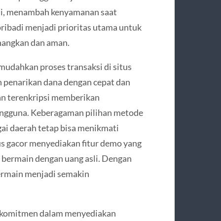
asi, menambah kenyamanan saat
ribadi menjadi prioritas utama untuk
nangkan dan aman.
dahkan proses transaksi di situs
 penarikan dana dengan cepat dan
an terenkripsi memberikan
engguna. Keberagaman pilihan metode
i daerah tetap bisa menikmati
tus gacor menyediakan fitur demo yang
 bermain dengan uang asli. Dengan
ermain menjadi semakin
na komitmen dalam menyediakan